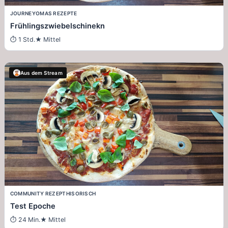
JOURNEY
OMAS REZEPTE
Frühlingszwiebelschinekn
1 Std.
Mittel
Aus dem Stream
COMMUNITY REZEPT
HISORISCH
Test Epoche
24 Min.
Mittel