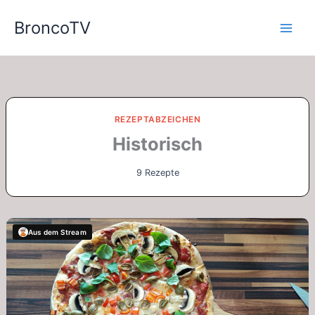
Zum
BroncoTV
Inhalt
springen
REZEPTABZEICHEN
Historisch
9 Rezepte
Aus dem Stream