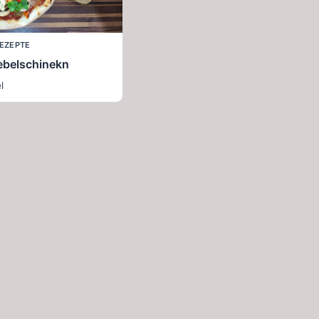
EZEPTE
ebelschinekn
l