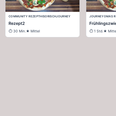
COMMUNITY REZEPT
HISORISCH
JOURNEY
JOURNEY
OMAS R
Rezept2
Frühlingszwi
30 Min.
Mittel
1 Std.
Mitte