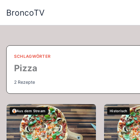
Zum
BroncoTV
Inhalt
springen
SCHLAGWÖRTER
Pizza
2 Rezepte
Aus dem Stream
Historisch