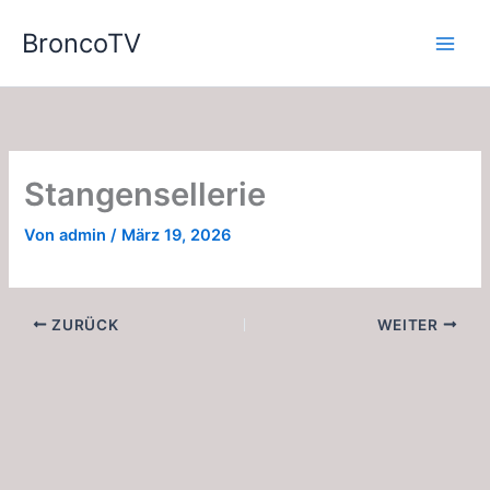
Zum
BroncoTV
Inhalt
springen
Stangensellerie
Von
admin
/
März 19, 2026
ZURÜCK
WEITER