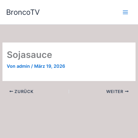
Zum
BroncoTV
Inhalt
springen
Sojasauce
Von
admin
/
März 19, 2026
ZURÜCK
WEITER