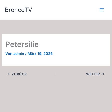
Zum
BroncoTV
Inhalt
springen
Petersilie
Von
admin
/
März 19, 2026
ZURÜCK
WEITER