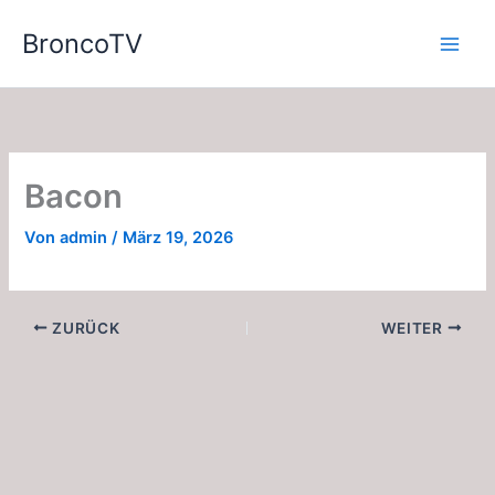
Zum
BroncoTV
Inhalt
springen
Bacon
Von
admin
/
März 19, 2026
ZURÜCK
WEITER